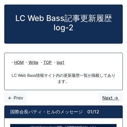
LC Web Bass記事更新履歴
log-2
・
HOM
・
Write
・
TOP
・
log1
LC Web Bass情報サイト内の更新履歴一覧が掲載してあり
ます。
<- Prev
Next ->
国際会長パティ・ヒルのメッセージ 01/12