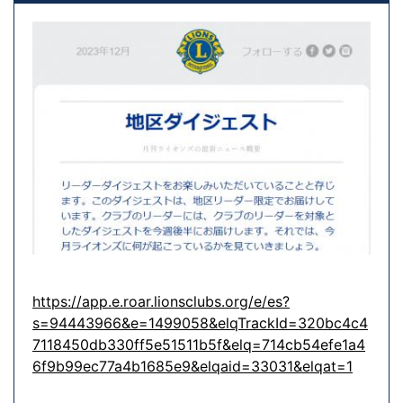
https://app.e.roar.lionsclubs.org/e/es?
s=94443966&e=1499058&elqTrackId=320bc4c4
7118450db330ff5e51511b5f&elq=714cb54efe1a4
6f9b99ec77a4b1685e9&elqaid=33031&elqat=1