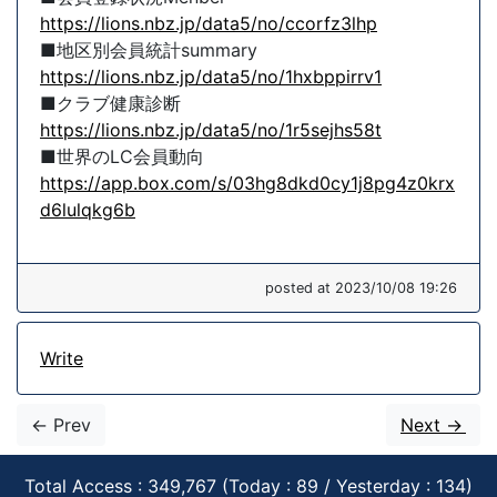
https://lions.nbz.jp/data5/no/ccorfz3lhp
■地区別会員統計summary
https://lions.nbz.jp/data5/no/1hxbppirrv1
■クラブ健康診断
https://lions.nbz.jp/data5/no/1r5sejhs58t
■世界のLC会員動向
https://app.box.com/s/03hg8dkd0cy1j8pg4z0krx
d6lulqkg6b
posted at 2023/10/08 19:26
Write
<- Prev
Next ->
Total Access : 349,767 (Today : 89 / Yesterday : 134)